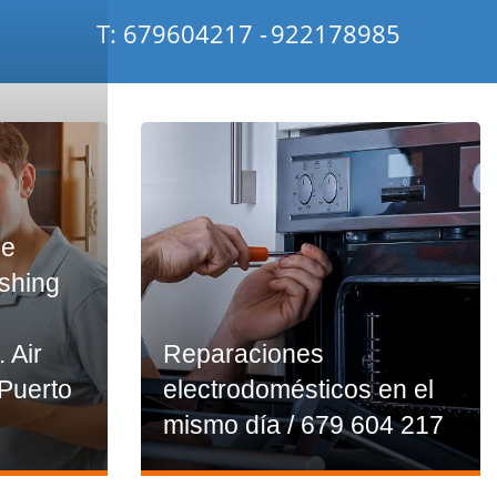
T: 679604217 -
922178985
ce
ashing
. Air
Reparaciones
 Puerto
electrodomésticos en el
mismo día / 679 604 217