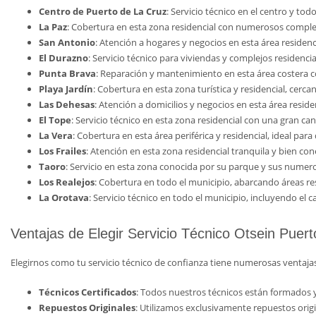
Centro de Puerto de La Cruz
: Servicio técnico en el centro y todo
La Paz
: Cobertura en esta zona residencial con numerosos comple
San Antonio
: Atención a hogares y negocios en esta área residenc
El Durazno
: Servicio técnico para viviendas y complejos residenci
Punta Brava
: Reparación y mantenimiento en esta área costera
Playa Jardín
: Cobertura en esta zona turística y residencial, cerc
Las Dehesas
: Atención a domicilios y negocios en esta área reside
El Tope
: Servicio técnico en esta zona residencial con una gran ca
La Vera
: Cobertura en esta área periférica y residencial, ideal par
Los Frailes
: Atención en esta zona residencial tranquila y bien co
Taoro
: Servicio en esta zona conocida por su parque y sus numer
Los Realejos
: Cobertura en todo el municipio, abarcando áreas res
La Orotava
: Servicio técnico en todo el municipio, incluyendo el c
Ventajas de Elegir Servicio Técnico Otsein Puer
Elegirnos como tu servicio técnico de confianza tiene numerosas ventajas
Técnicos Certificados
: Todos nuestros técnicos están formados y 
Repuestos Originales
: Utilizamos exclusivamente repuestos origi