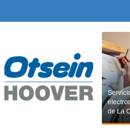
Servici
electro
de La 