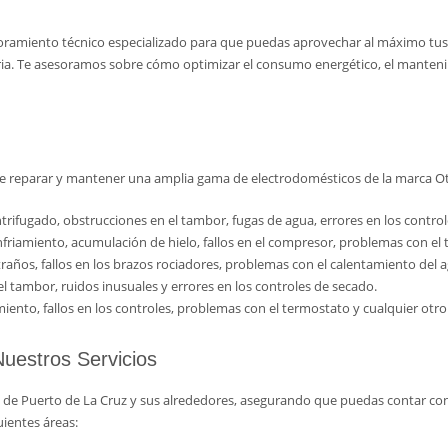
ramiento técnico especializado para que puedas aprovechar al máximo tus e
aria. Te asesoramos sobre cómo optimizar el consumo energético, el manteni
e reparar y mantener una amplia gama de electrodomésticos de la marca Ots
trifugado, obstrucciones en el tambor, fugas de agua, errores en los contro
iamiento, acumulación de hielo, fallos en el compresor, problemas con el te
años, fallos en los brazos rociadores, problemas con el calentamiento del 
l tambor, ruidos inusuales y errores en los controles de secado.
ento, fallos en los controles, problemas con el termostato y cualquier otr
uestros Servicios
n de Puerto de La Cruz y sus alrededores, asegurando que puedas contar co
uientes áreas: