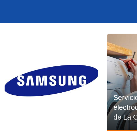
Servici
electro
de La 