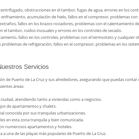
entrifugado, obstrucciones en el tambor, fugas de agua, errores en los con
nfriamiento, acumulación de hielo, fallos en el compresor, problemas con el
xtraños, fallos en los brazos rociadores, problemas con el calentamiento de
n el tambor, ruidos inusuales y errores en los controles de secado.
miento, fallos en los controles, problemas con el termostato y cualquier 
 problemas de refrigeración, fallos en el compresor, problemas en los siste
uestros Servicios
gión de Puerto de La Cruz y sus alrededores, asegurando que puedas contar 
uientes áreas:
la ciudad, atendiendo tanto a viviendas como a negocios.
jos de apartamentos y chalets.
ial conocida por sus tranquilas urbanizaciones.
ales en esta zona tranquila y bien comunicada.
 con numerosos apartamentos y hoteles.
ana a una de las playas más populares de Puerto de La Cruz.