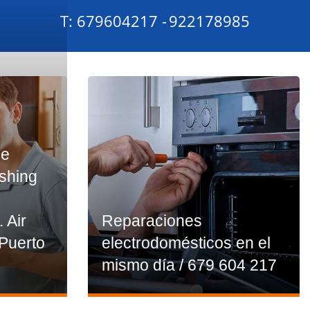
T: 679604217 -
922178985
ce
ashing
. Air
Reparaciones
 Puerto
electrodomésticos en el
mismo día / 679 604 217