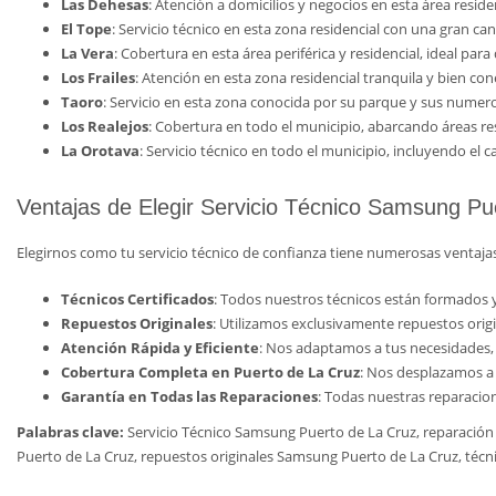
Las Dehesas
: Atención a domicilios y negocios en esta área reside
El Tope
: Servicio técnico en esta zona residencial con una gran ca
La Vera
: Cobertura en esta área periférica y residencial, ideal par
Los Frailes
: Atención en esta zona residencial tranquila y bien co
Taoro
: Servicio en esta zona conocida por su parque y sus numer
Los Realejos
: Cobertura en todo el municipio, abarcando áreas res
La Orotava
: Servicio técnico en todo el municipio, incluyendo el c
Ventajas de Elegir Servicio Técnico Samsung Pu
Elegirnos como tu servicio técnico de confianza tiene numerosas ventajas
Técnicos Certificados
: Todos nuestros técnicos están formados y
Repuestos Originales
: Utilizamos exclusivamente repuestos orig
Atención Rápida y Eficiente
: Nos adaptamos a tus necesidades, o
Cobertura Completa en Puerto de La Cruz
: Nos desplazamos a 
Garantía en Todas las Reparaciones
: Todas nuestras reparacio
Palabras clave:
Servicio Técnico Samsung Puerto de La Cruz, reparació
Puerto de La Cruz, repuestos originales Samsung Puerto de La Cruz, téc