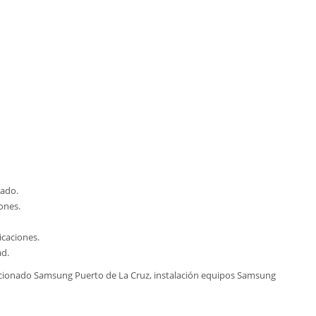
zado.
ones.
icaciones.
ad.
icionado Samsung Puerto de La Cruz, instalación equipos Samsung