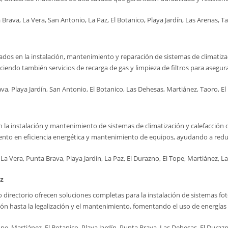
rava, La Vera, San Antonio, La Paz, El Botanico, Playa Jardín, Las Arenas, Ta
ados en la instalación, mantenimiento y reparación de sistemas de climatizac
reciendo también servicios de recarga de gas y limpieza de filtros para aseg
va, Playa Jardín, San Antonio, El Botanico, Las Dehesas, Martiánez, Taoro, El
 la instalación y mantenimiento de sistemas de climatización y calefacción q
miento en eficiencia energética y mantenimiento de equipos, ayudando a red
a Vera, Punta Brava, Playa Jardín, La Paz, El Durazno, El Tope, Martiánez, La
z
ro directorio ofrecen soluciones completas para la instalación de sistemas f
ación hasta la legalización y el mantenimiento, fomentando el uso de energía
e, Martiánez, El Botanico, Playa Jardín, Punta Brava, Las Dehesas, El Durazn