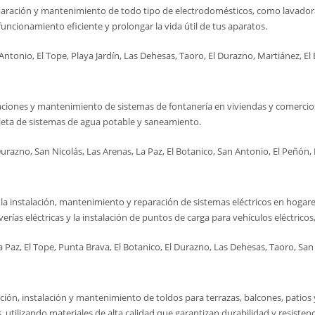
eparación y mantenimiento de todo tipo de electrodomésticos, como lavadoras
uncionamiento eficiente y prolongar la vida útil de tus aparatos.
tonio, El Tope, Playa Jardín, Las Dehesas, Taoro, El Durazno, Martiánez, El B
raciones y mantenimiento de sistemas de fontanería en viviendas y comercios
mpleta de sistemas de agua potable y saneamiento.
razno, San Nicolás, Las Arenas, La Paz, El Botanico, San Antonio, El Peñón, P
la instalación, mantenimiento y reparación de sistemas eléctricos en hogares,
erías eléctricas y la instalación de puntos de carga para vehículos eléctric
Paz, El Tope, Punta Brava, El Botanico, El Durazno, Las Dehesas, Taoro, San 
ación, instalación y mantenimiento de toldos para terrazas, balcones, patio
utilizando materiales de alta calidad que garantizan durabilidad y resistenc