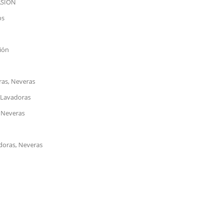
ASIÓN
os
ión
ras, Neveras
 Lavadoras
 Neveras
doras, Neveras