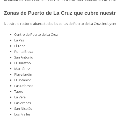
Zonas de Puerto de La Cruz que cubre nuestr
Nuestro directorio abarca todas las zonas de Puerto de La Cruz, incluyen
Centro de Puerto de La Cruz
La Paz
El Tope
Punta Brava
San Antonio
El Durazno
Martiánez
Playa Jardín
El Botanico
Las Dehesas
Taoro
La Vera
Las Arenas
San Nicolás
Los Frailes