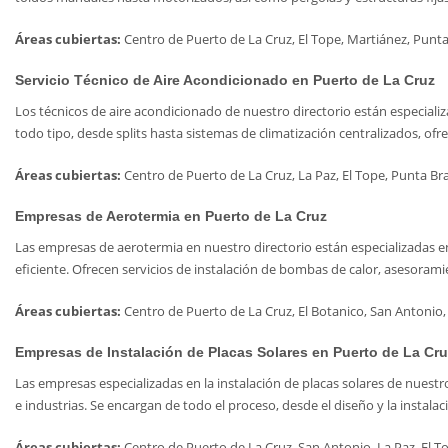
Áreas cubiertas:
Centro de Puerto de La Cruz, El Tope, Martiánez, Punta B
Servicio Técnico de Aire Acondicionado en Puerto de La Cruz
Los técnicos de aire acondicionado de nuestro directorio están especializ
todo tipo, desde splits hasta sistemas de climatización centralizados, of
Áreas cubiertas:
Centro de Puerto de La Cruz, La Paz, El Tope, Punta Bra
Empresas de Aerotermia en Puerto de La Cruz
Las empresas de aerotermia en nuestro directorio están especializadas en
eficiente. Ofrecen servicios de instalación de bombas de calor, asesora
Áreas cubiertas:
Centro de Puerto de La Cruz, El Botanico, San Antonio, L
Empresas de Instalación de Placas Solares en Puerto de La Cru
Las empresas especializadas en la instalación de placas solares de nuest
e industrias. Se encargan de todo el proceso, desde el diseño y la instal
Áreas cubiertas:
Centro de Puerto de La Cruz, San Antonio, La Paz, El Top