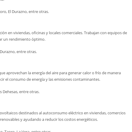
oro, El Durazno, entre otras.
ión en viviendas, oficinas y locales comerciales. Trabajan con equipos de
urar un rendimiento óptimo.
 Durazno, entre otras.
ue aprovechan la energía del aire para generar calor o frío de manera
ucir el consumo de energía y las emisiones contaminantes.
s Dehesas, entre otras.
otovoltaicos destinados al autoconsumo eléctrico en viviendas, comercios
s renovables y ayudando a reducir los costos energéticos.
o, Taoro, La Vera, entre otras.